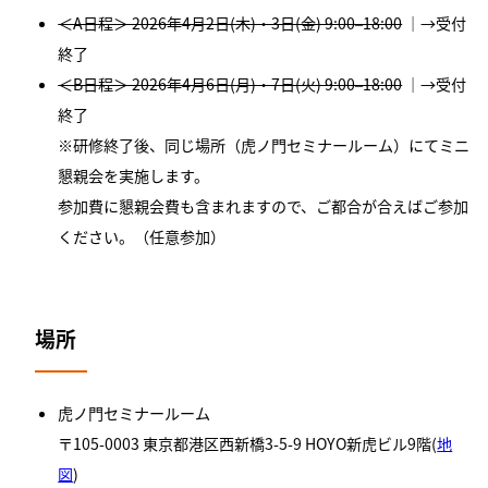
＜A日程＞ 2026年4月2日(木)・3日(金) 9:00–18:00
｜→受付
終了
＜B日程＞ 2026年4月6日(月)・7日(火) 9:00–18:00
｜→受付
終了
※研修終了後、同じ場所（虎ノ門セミナールーム）にてミニ
懇親会を実施します。
参加費に懇親会費も含まれますので、ご都合が合えばご参加
ください。（任意参加）
場所
虎ノ門セミナールーム
〒105-0003 東京都港区西新橋3-5-9 HOYO新虎ビル9階(
地
図
)