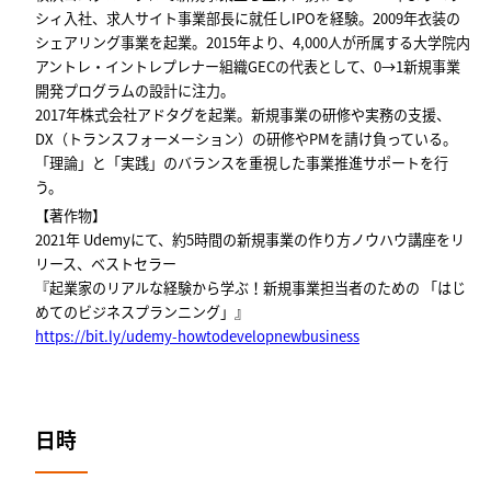
シィ入社、求人サイト事業部長に就任しIPOを経験。2009年衣装の
シェアリング事業を起業。2015年より、4,000人が所属する大学院内
アントレ・イントレプレナー組織GECの代表として、0→1新規事業
開発プログラムの設計に注力。
2017年株式会社アドタグを起業。新規事業の研修や実務の支援、
DX（トランスフォーメーション）の研修やPMを請け負っている。
「理論」と「実践」のバランスを重視した事業推進サポートを行
う。
【著作物】
2021年 Udemyにて、約5時間の新規事業の作り方ノウハウ講座をリ
リース、ベストセラー
『起業家のリアルな経験から学ぶ！新規事業担当者のための 「はじ
めてのビジネスプランニング」』
https://bit.ly/udemy-howtodevelopnewbusiness
日時