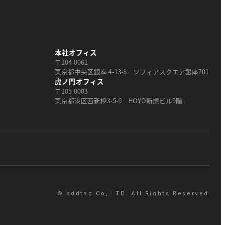
本社オフィス
〒104-0061
東京都中央区銀座 4-13-8 ソフィアスクエア銀座701
虎ノ門オフィス
〒105-0003
東京都港区西新橋3-5-9 HOYO新虎ビル9階
© addtag Co,.LTD. All Rights Reserved